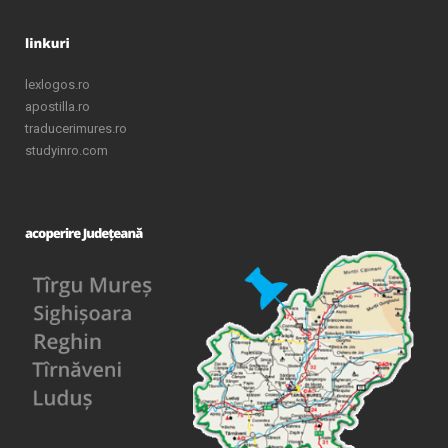
lexlogos.ro
apostilla.ro
traducerimures.ro
studyinro.com