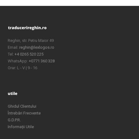
Reghin, str. Petru Maior 49
Email:
reghin@lexlogos.ro
Tel:
+4 0265 520 225
WhatsApp:
+0771 360 328
Orar: L - V | 9 - 16
Ghidul Clientului
Întrebări Frecvente
G.D.P.R.
Informații Utile